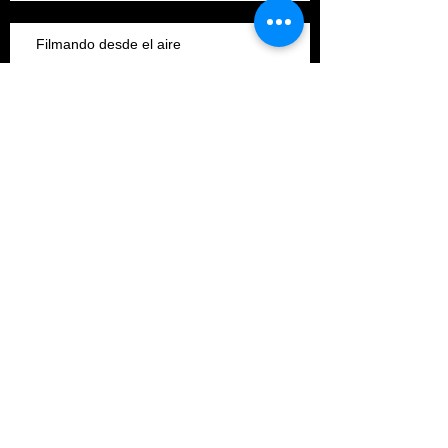
Filmando desde el aire
Alcanzamos los 4,000 seguidores
!!!
Filmando debajo del Agua
PHOTO BOOTH ALESKAT