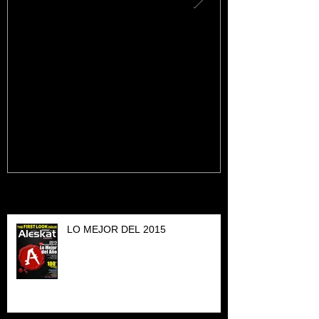
Filmando desde el aire
Alcanzamos
seguidores 
Recent Posts
LO MEJOR DEL 2015