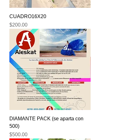
CUADRO16X20
Price
$200.00
DIAMANTE PACK (se aparta con
500)
Price
$500.00